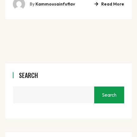
By
Kammousainfuflav
Read More
SEARCH
Search