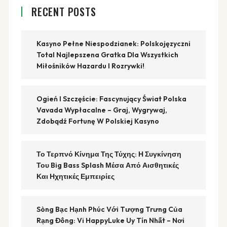
RECENT POSTS
Kasyno Pełne Niespodzianek: Polskojęzyczni
Total Najlepszena Gratka Dla Wszystkich
Miłośników Hazardu I Rozrywki!
Ogień I Szczęście: Fascynujący Świat Polska
Vavada Wypłacalne – Graj, Wygrywaj,
Zdobądź Fortunę W Polskiej Kasyno
Το Τερπνό Κίνημα Της Τύχης: Η Συγκίνηση
Του Big Bass Splash Μέσα Από Αισθητικές
Και Ηχητικές Εμπειρίες
Sòng Bạc Hạnh Phúc Với Tượng Trưng Của
Rạng Đông: Vi HappyLuke Uy Tín Nhất – Nơi