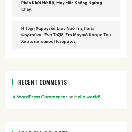
Phấn Khởi Nở Rộ, May Mắn Không Ngừng
Chảy.
Η Τύχη Χαμογελά Στον Ναό Της Παίξε
Φορτούνα: Ένα Ταξίδι Στο Μαγικό Κόσμο Του
Χαρτοπαικτικού Πνεύματος
RECENT COMMENTS
A WordPress Commenter
on
Hello world!