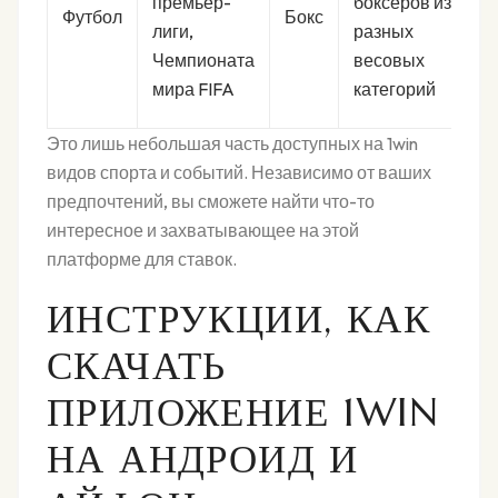
премьер-
боксеров из
Футбол
Бокс
Т
лиги,
разных
Чемпионата
весовых
мира FIFA
категорий
Это лишь небольшая часть доступных на 1win
видов спорта и событий. Независимо от ваших
предпочтений, вы сможете найти что-то
интересное и захватывающее на этой
платформе для ставок.
ИНСТРУКЦИИ, КАК
СКАЧАТЬ
ПРИЛОЖЕНИЕ 1WIN
НА АНДРОИД И