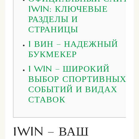
1WIN: КЛЮЧЕВЫЕ
РАЗДЕЛЫ И
СТРАНИЦЫ
1 ВИН – НАДЕЖНЫЙ
БУКМЕКЕР
1 WIN – ШИРОКИЙ
ВЫБОР СПОРТИВНЫХ
СОБЫТИЙ И ВИДАХ
СТАВОК
1WIN – ВАШ