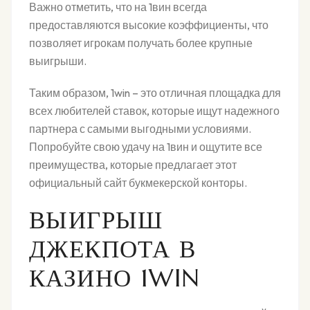
Важно отметить, что на 1вин всегда
предоставляются высокие коэффициенты, что
позволяет игрокам получать более крупные
выигрыши.
Таким образом, 1win – это отличная площадка для
всех любителей ставок, которые ищут надежного
партнера с самыми выгодными условиями.
Попробуйте свою удачу на 1вин и ощутите все
преимущества, которые предлагает этот
официальный сайт букмекерской конторы.
ВЫИГРЫШ
ДЖЕКПОТА В
КАЗИНО 1WIN