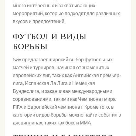
много интересных и захватывающих
мероприятий, которые подходят для различных
вкусов и предпочтений.
ФУТБОЛ И ВИДЫ
БОРЬБЫ
1win предлагает широкий выбор футбольных
матчей и турниров, начиная от знаменитых
европейских лиг, таких как Английская премьер-
лига, Испанская Ла Лига и Немецкая
Бундеслига, и заканчивая международными
соревнованиями, такими как Чемпионат мира
FIFA и Европейский чемпионат. Кроме того, в
категории видов борьбы можно найти события в
дисциплинах, таких как бокс и ММА.