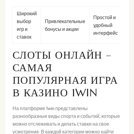
Широкий
Простой и
Гар
выбор
Привлекательные
удобный
без
игр и
бонусы и акции
интерфейс
кон
ставок
СЛОТЫ ОНЛАЙН –
САМАЯ
ПОПУЛЯРНАЯ ИГРА
В КАЗИНО 1WIN
На платформе 1win представлены
разнообразные виды спорта и событий, которые
можно отслеживать и делать ставки на свое
усмотрение. В каждой категории можно найти