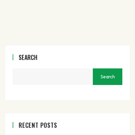
SEARCH
Search
RECENT POSTS