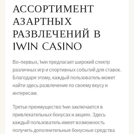
АССОРТИМЕНТ
АЗАРТНЫХ
РАЗВЛЕЧЕНИЙ В
1WIN CASINO
Во-первых, 1win предлагает широкий спектр
различных игр и спортивных событий для ставок.
Благодаря этому, каждый пользователь может
найти здесь развлечение по своему вкусу и
интересам.
Третье преимущество 1win заключается в
привлекательных бонусах и акциях. Здесь
каждый пользователь имеет возможность
получить дополнительные бонусные средства