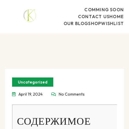
COMMING SOON
CONTACT US
HOME
OUR BLOG
SHOP
WISHLIST
Uncategorized
April 19, 2024
No Comments
СОДЕРЖИМОЕ