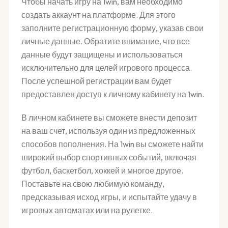
Чтобы начать игру на 1win, вам необходимо
создать аккаунт на платформе. Для этого
заполните регистрационную форму, указав свои
личные данные. Обратите внимание, что все
данные будут защищены и использоваться
исключительно для целей игрового процесса.
После успешной регистрации вам будет
предоставлен доступ к личному кабинету на 1win.
В личном кабинете вы сможете внести депозит
на ваш счет, используя один из предложенных
способов пополнения. На 1win вы сможете найти
широкий выбор спортивных событий, включая
футбол, баскетбол, хоккей и многое другое.
Поставьте на свою любимую команду,
предсказывая исход игры, и испытайте удачу в
игровых автоматах или на рулетке.