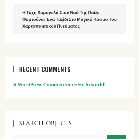
Η Τύχη Χαμογελά Στον Ναό Της Παίξε
Φορτούνα: Ένα Ταξίδι Στο Μαγικό Κόσμο Του
Χαρτοπαικτικού Πνεύματος
RECENT COMMENTS
A WordPress Commenter
on
Hello world!
SEARCH OBJECTS