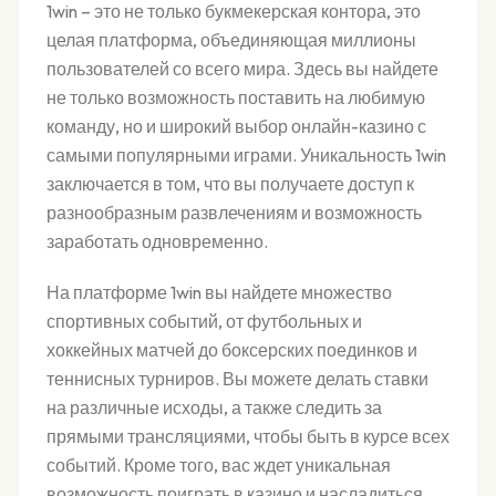
1win – это не только букмекерская контора, это
целая платформа, объединяющая миллионы
пользователей со всего мира. Здесь вы найдете
не только возможность поставить на любимую
команду, но и широкий выбор онлайн-казино с
самыми популярными играми. Уникальность 1win
заключается в том, что вы получаете доступ к
разнообразным развлечениям и возможность
заработать одновременно.
На платформе 1win вы найдете множество
спортивных событий, от футбольных и
хоккейных матчей до боксерских поединков и
теннисных турниров. Вы можете делать ставки
на различные исходы, а также следить за
прямыми трансляциями, чтобы быть в курсе всех
событий. Кроме того, вас ждет уникальная
возможность поиграть в казино и насладиться