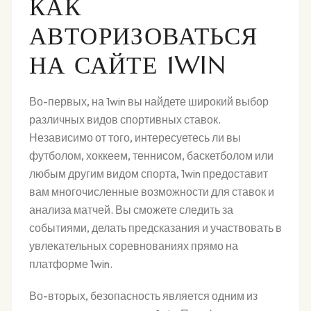
КАК
АВТОРИЗОВАТЬСЯ
НА САЙТЕ 1WIN
Во-первых, на 1win вы найдете широкий выбор
различных видов спортивных ставок.
Независимо от того, интересуетесь ли вы
футболом, хоккеем, теннисом, баскетболом или
любым другим видом спорта, 1win предоставит
вам многочисленные возможности для ставок и
анализа матчей. Вы сможете следить за
событиями, делать предсказания и участвовать в
увлекательных соревнованиях прямо на
платформе 1win.
Во-вторых, безопасность является одним из