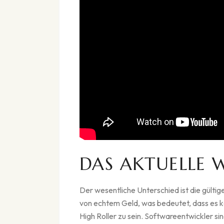
DAS AKTUELLE 
Der wesentliche Unterschied ist die gültig
von echtem Geld, was bedeutet, dass es kei
High Roller zu sein. Softwareentwickler sin