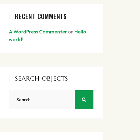
RECENT COMMENTS
A WordPress Commenter
on
Hello
world!
SEARCH OBJECTS