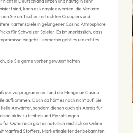
 nicht in Deutschland sitzen und häufig in sehr
isiert sind, kann es komplex werden, die Verluste
önnen Sie an Tischen mit echten Croupiers und
itere Kartenspiele in gelungener Casino Atmosphäre
icks für Schweizer Spieler. Es ist unerlässlich, dass
Kompromisse eingeht – immerhin geht es um echtes
paß pur vorprogrammiert und die Menge an Casino
ile aufkommen. Doch da hört es noch nicht auf. Sie
ntielle Anwärter, sondern dienen auch als Anreiz für
sino aktiv zu bleiben und Einzahlungen
für Österreich gibt es natürlich reichlich an Online
it Manfred Stoffers, Marketingleiter der bekannten