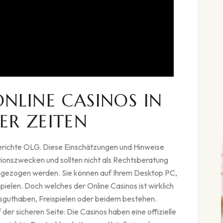
ONLINE CASINOS IN
ER ZEITEN
richte OLG. Diese Einschätzungen und Hinweise
ionszwecken und sollten nicht als Rechtsberatung
ngezogen werden. Sie können auf Ihrem Desktop PC,
pielen. Doch welches der Online Casinos ist wirklich
sguthaben, Freispielen oder beidem bestehen.
 der sicheren Seite: Die Casinos haben eine offizielle