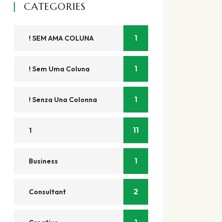
CATEGORIES
1
! SEM AMA COLUNA
1
! Sem Uma Coluna
1
! Senza Una Colonna
11
1
1
Business
2
Consultant