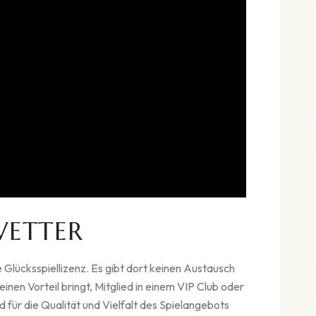
WETTER
e Glücksspiellizenz. Es gibt dort keinen Austausch
nen Vorteil bringt, Mitglied in einem VIP Club oder
d für die Qualität und Vielfalt des Spielangebots