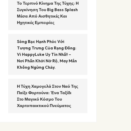
Το Τερπνό Κίνημα Της Τύχης: Η
Συγκίνηση Του Big Bass Splash
Μέσα Από Αισθητικές Και
Ηχητικές Εμπειρίες
Sòng Bạc Hạnh Phúc Với
Tượng Trưng Của Rạng Đông:
Vi HappyLuke Uy Tín Nhất –
Nơi Phấn Khởi Nở Rộ, May Mắn
Không Ngừng Chảy.
Η Τύχη Χαμογελά Στον Ναό Της
Παίξε Φορτούνα: Ένα Ταξίδι
Στο Μαγικό Κόσμο Του
Χαρτοπαικτικού Πνεύματος