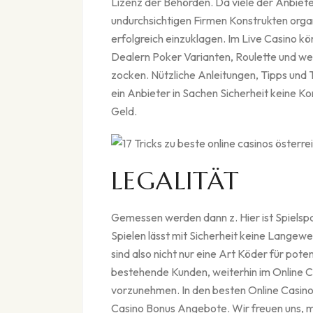
Lizenz der Behörden. Da viele der Anbieter
undurchsichtigen Firmen Konstrukten organ
erfolgreich einzuklagen. Im Live Casino k
Dealern Poker Varianten, Roulette und we
zocken. Nützliche Anleitungen, Tipps und Tr
ein Anbieter in Sachen Sicherheit keine 
Geld.
LEGALITÄT
Gemessen werden dann z. Hier ist Spiels
Spielen lässt mit Sicherheit keine Langewe
sind also nicht nur eine Art Köder für pote
bestehende Kunden, weiterhin im Online Ca
vorzunehmen. In den besten Online Casinos 
Casino Bonus Angebote. Wir freuen uns, m